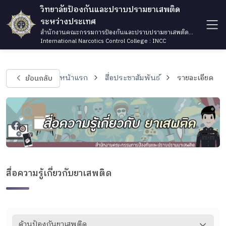
วิทยาลัยป้องกันและปราบปรามยาเสพติด
ระหว่างประเทศ
สำนักงานคณะกรรมการป้องกันและปราบปรามยาเสพติด
กระทรวงยุติธรรม
International Narcotics Control College : INCC
ย้อนกลับ
หน้าแรก
สื่อประชาสัมพันธ์
รายละเอียด
สื่อความรู้เกี่ยวกับยาเสพติด
ด้านป้องกันยาเสพติด