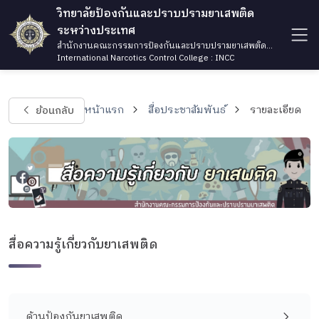
วิทยาลัยป้องกันและปราบปรามยาเสพติด
ระหว่างประเทศ
สำนักงานคณะกรรมการป้องกันและปราบปรามยาเสพติด
กระทรวงยุติธรรม
International Narcotics Control College : INCC
ย้อนกลับ
หน้าแรก
สื่อประชาสัมพันธ์
รายละเอียด
สื่อความรู้เกี่ยวกับยาเสพติด
ด้านป้องกันยาเสพติด