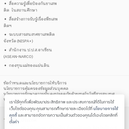
สื่อความรู้เพื่อป้องกันยาเสพ
ติด ในสถานศึกษา
สื่อสร้างการรับรู้เรื่องพืชเสพ
ติดฯ
ระบบสารสนเทศยาเสพติด
จังหวัด (NISPA+)
สำนักงาน ป.ป.ส.อาเซียน
(ASEAN-NARCO)
กองทุนแม่ของแผ่นดิน
ข้อกำหนดและนโยบายการให้บริการ
นโยบายการคุ้มครองข้อมูลส่วนบุคคล
นโยบายการรักษาความมั่นคงปลอดภัยด้วยเทคโนโลยีสารสนเทศ
ตั้งค่าคุกกี้
นโยบายคุกกี้
เราใช้คุกกี้เพื่อพัฒนาประสิทธิภาพ และประสบการณ์ที่ดีในการใช้
เว็บไซต์ของคุณ คุณสามารถศึกษารายละเอียดได้ที่
นโยบายการใช้
วิทยาลัยป้องกันและปราบปรามยาเสพติดระหว่าง
คุกกี้
และสามารถจัดการความเป็นส่วนตัวของคุณได้เองโดยคลิกที่
ประเทศ
ตั้งค่า
หมู่ 1 บ้านสบรวก ตำบลเวียง อำเภอเชียงแสน จังหวัดเชียงราย