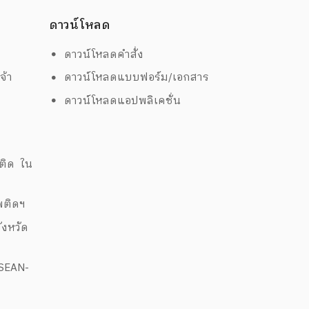
ดาวน์โหลด
ดาวน์โหลดคำสั่ง
จ้า
ดาวน์โหลดแบบฟอร์ม/เอกสาร
ดาวน์โหลดแอปพลิเคชั่น
ด
พติด ใน
สพติดฯ
งหวัด
ASEAN-