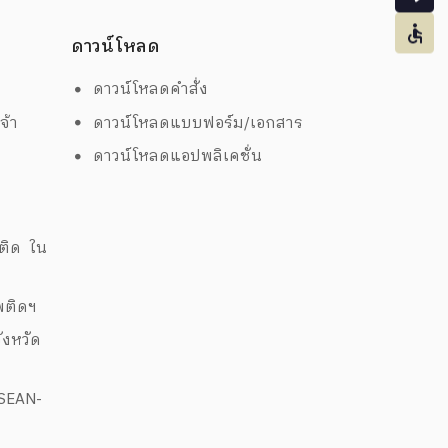
ดาวน์โหลด
ดาวน์โหลดคำสั่ง
จ้า
ดาวน์โหลดแบบฟอร์ม/เอกสาร
ดาวน์โหลดแอปพลิเคชั่น
ด
พติด ใน
สพติดฯ
งหวัด
ASEAN-