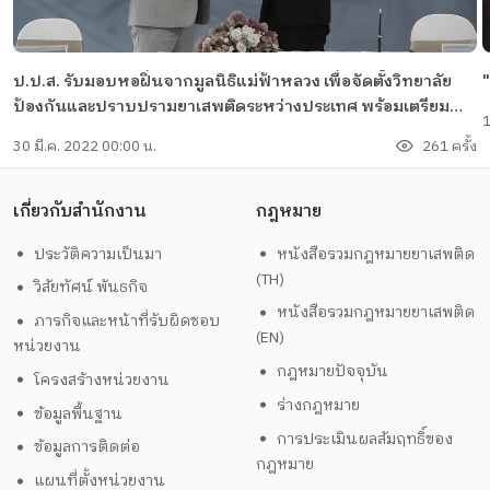
ป.ป.ส. รับมอบหอฝิ่นจากมูลนิธิแม่ฟ้าหลวง เพื่อจัดตั้งวิทยาลัย
ป้องกันและปราบปรามยาเสพติดระหว่างประเทศ พร้อมเตรียม
1
พัฒนาเป็นแหล่งวิชาการด้านการป้องกันและปราบปรามยาเสพ
30 มี.ค. 2022 00:00 น.
261 ครั้ง
ติดในอนุภูมิภาคลุ่มน้ำโขง
เกี่ยวกับสำนักงาน
กฎหมาย
ประวัติความเป็นมา
หนังสือรวมกฎหมายยาเสพติด
(TH)
วิสัยทัศน์ พันธกิจ
หนังสือรวมกฎหมายยาเสพติด
ภารกิจและหน้าที่รับผิดชอบ
(EN)
หน่วยงาน
กฎหมายปัจจุบัน
โครงสร้างหน่วยงาน
ร่างกฎหมาย
ข้อมูลพื้นฐาน
การประเมินผลสัมฤทธิ์ของ
ข้อมูลการติดต่อ
กฎหมาย
แผนที่ตั้งหน่วยงาน