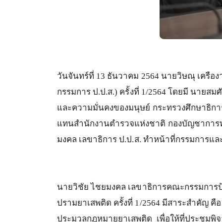
วันจันทร์ที่
13
ธันวาคม
2564
นายวิษณุ
เครือง
กรรมการ
ป
.
ป
.
ส
.)
ครั้งที่
1/2564
โดยมี
นายสมศัก
และความมั่นคงของมนุษย์
กระทรวงศึกษาธิกา
แทนสำนักงานตำรวจแห่งชาติ
กองบัญชาการท
มงคล
เลขาธิการ
ป
.
ป
.
ส
.
ทำหน้าที่กรรมการแล
นายวิชัย
ไชยมงคล
เลขาธิการคณะกรรมการป
ปรามยาเสพติด
ครั้งที่
1/2564
มีสาระสำคัญ
คือ
ประมวลกฎหมายยาเสพติด
เพื่อให้ที่ประชุ