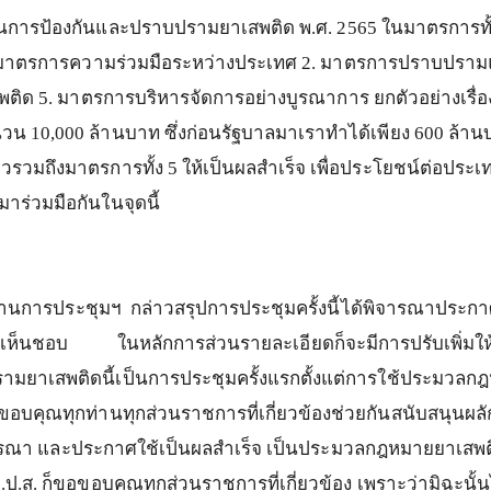
้านการป้องกันและปราบปรามยาเสพติด
พ
.
ศ
. 2565
ในมาตรการทั
มาตรการความร่วมมือระหว่างประเทศ
2.
มาตรการปราบปรามแ
พติด
5.
มาตรการบริหารจัดการอย่างบูรณาการ
ยกตัวอย่างเรื่
นวน
10,000
ล้านบาท
ซึ่งก่อนรัฐบาลมาเราทำได้เพียง
600
ล้าน
ล่าวรวมถึงมาตรการทั้ง
5
ให้เป็นผลสำเร็จ
เพื่อประโยชน์ต่อประเ
ามาร่วมมือกันในจุดนี้
านการประชุมฯ
กล่าวสรุปการประชุมครั้งนี้ได้พิจารณาประก
ด้เห็นชอบ
ในหลักการส่วนรายละเอียดก็จะมีการปรับเพิ่
ยาเสพติดนี้เป็นการประชุมครั้งแรกตั้งแต่การใช้ประมวลก
ขอบคุณทุกท่านทุกส่วนราชการที่เกี่ยวข้องช่วยกันสนับสนุน
ารณา
และประกาศใช้เป็นผลสำเร็จ
เป็นประมวลกฎหมายยาเสพ
ป
.
ป
.
ส
.
ก็ขอขอบคุณทุกส่วนราชการที่เกี่ยวข้อง
เพราะว่ามิฉะนั้