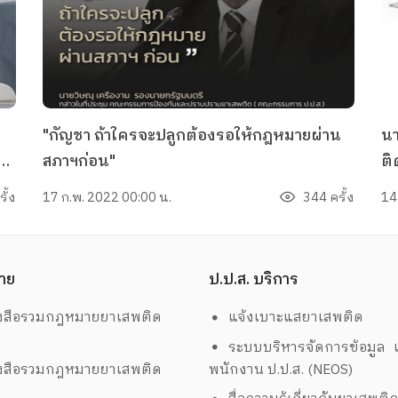
"กัญชา ถ้าใครจะปลูกต้องรอให้กฎหมายผ่าน
น
สภาฯก่อน"
ติ
า
ส
ั้ง
17 ก.พ. 2022 00:00 น.
344 ครั้ง
14
าย
ป.ป.ส. บริการ
งสือรวมกฎหมายยาเสพติด
แจ้งเบาะแสยาเสพติด
ระบบบริหารจัดการข้อมูล เ
งสือรวมกฎหมายยาเสพติด
พนักงาน ป.ป.ส. (NEOS)