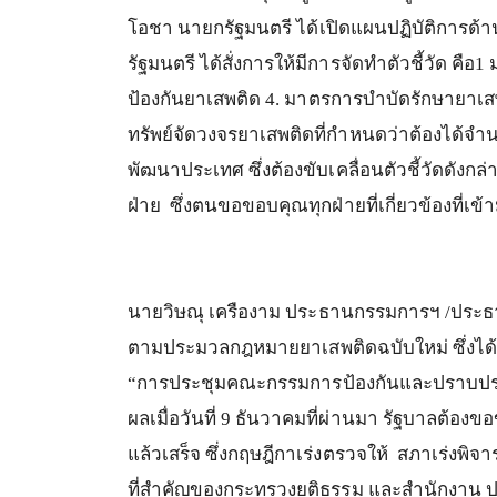
โอชา
นายกรัฐมนตรี
ได้เปิดแผนปฏิบัติการด
รัฐมนตรี
ได้สั่งการให้มีการจัดทำตัวชี้วัด
คือ
1
ป้องกันยาเสพติด
4.
มาตรการบำบัดรักษายาเส
ทรัพย์จัดวงจรยาเสพติดที่กำหนดว่าต้องได้จำ
พัฒนาประเทศ
ซึ่งต้องขับเคลื่อนตัวชี้วัดดังก
ฝ่าย
ซึ่งตนขอขอบคุณทุกฝ่ายที่เกี่ยวข้องที่เข้
นายวิษณุ
เครืองาม
ประธานกรรมการฯ
/
ประธ
ตามประมวลกฎหมายยาเสพติดฉบับใหม่
ซึ่งไ
“
การประชุมคณะกรรมการป้องกันและปราบปราม
ผลเมื่อวันที่
9
ธันวาคมที่ผ่านมา
รัฐบาลต้องขอ
แล้วเสร็จ
ซึ่งกฤษฎีกาเร่งตรวจให้
สภาเร่งพิจ
ที่สำคัญของกระทรวงยุติธรรม
และสำนักงาน