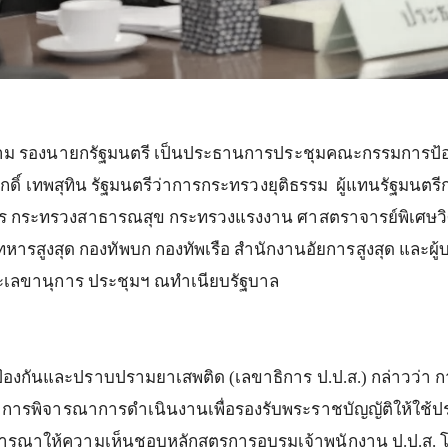
าม
รองนายกรัฐมนตรี
เป็นประธานการประชุมคณะกรรมการป้
ดิ์
เทพสุทิน
รัฐมนตรีว่าการกระทรวงยุติธรรม
ผู้แทนรัฐมนต
ร
กระทรวงสาธารณสุข
กระทรวงแรงงาน
ศาสตราจารย์พิเศษวิ
หารสูงสุด
กองทัพบก
กองทัพเรือ
สำนักงานอัยการสูงสุด
และผู
ะเลขานุการ
ประชุมฯ
ณทำเนียบรัฐบาล
้องกันและปราบปรามยาเสพติด
(
เลขาธิการ
ป
.
ป
.
ส
.)
กล่าวว่า
ก
การพิจารณาการดำเนินงานเพื่อรองรับพระราชบัญญัติให้ใช
มพิจารณาให้ความเห็นชอบหลักสูตรการอบรมเจ้าพนักงาน
ป
.
ป
.
ส
.