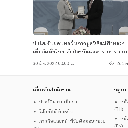
ป.ป.ส. รับมอบหอฝิ่นจากมูลนิธิแม่ฟ้าหลวง
เพื่อจัดตั้งวิทยาลัยป้องกันและปราบปรามยา
เสพติดระหว่างประเทศ พร้อมเตรียมพัฒน
30 มี.ค. 2022 00:00 น.
261 คร
เป็นแหล่งวิชาการด้านการป้องกันและปราบ
ปรามยาเสพติดในอนุภูมิภาคลุ่มน้ำโขง
เกี่ยวกับสำนักงาน
กฎหม
ประวัติความเป็นมา
หนั
(TH)
วิสัยทัศน์ พันธกิจ
หนั
ภารกิจและหน้าที่รับผิดชอบหน่วย
(EN)