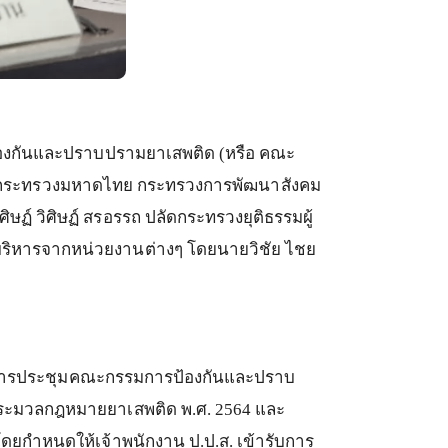
องกันและปราบปรามยาเสพติด
(
หรือ
คณะ
รีกระทรวงมหาดไทย
กระทรวงการพัฒนาสังคม
ศิษฏ์
วิศิษฏ์
สรอรรถ
ปลัดกระทรวงยุติธรรมผู้
้บริหารจากหน่วยงานต่างๆ
โดยนายวิชัย
ไชย
ารประชุมคณะกรรมการป้องกันและปราบ
้ประมวลกฎหมายยาเสพติด
พ
.
ศ
. 2564
และ
โดยกำหนดให้เจ้าพนักงาน
ป
.
ป
.
ส
.
เข้ารับการ