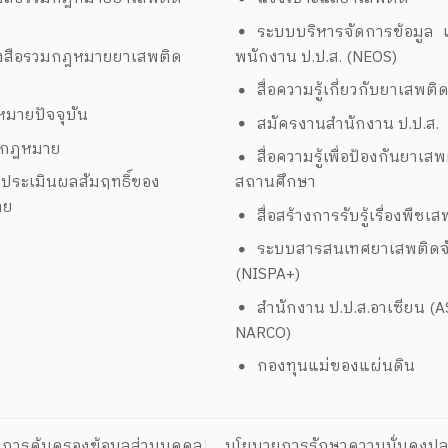
ระบบบริหารจัดการข้อมูล เ
งสือรวมกฎหมายยาเสพติด
พนักงาน ป.ป.ส. (NEOS)
สื่อความรู้เกี่ยวกับยาเสพติ
มายปัจจุบัน
สมัครงานสำนักงาน ป.ป.ส.
งกฎหมาย
สื่อความรู้เพื่อป้องกันยาเส
ประเมินผลสัมฤทธิ์ของ
สถานศึกษา
าย
สื่อสร้างการรับรู้เรื่องพืชเ
ระบบสารสนเทศยาเสพติดจั
(NISPA+)
สำนักงาน ป.ป.ส.อาเซียน (
NARCO)
กองทุนแม่ของแผ่นดิน
การคุ้มครองข้อมูลส่วนบุคคล
นโยบายการรักษาความมั่นคงปล