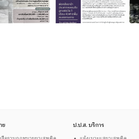
าย
ป.ป.ส. บริการ
งสือรวมกฎหมายยาเสพติด
แจ้งเบาะแสยาเสพติด