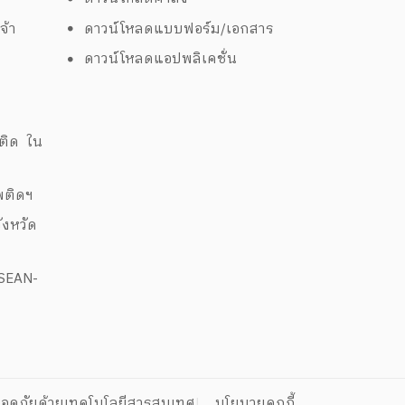
จ้า
ดาวน์โหลดแบบฟอร์ม/เอกสาร
ดาวน์โหลดแอปพลิเคชั่น
ด
พติด ใน
สพติดฯ
งหวัด
ASEAN-
อดภัยด้วยเทคโนโลยีสารสนเทศ
นโยบายคุกกี้