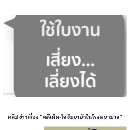
คลิปข่าวเรื่อง “คดีเด็ด-ไล่จับยาบ้าในโรงพยาบาล”