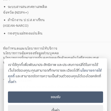
ระบบสารสนเทศยาเสพติด
จังหวัด (NISPA+)
สำนักงาน ป.ป.ส.อาเซียน
(ASEAN-NARCO)
กองทุนแม่ของแผ่นดิน
ข้อกำหนดและนโยบายการให้บริการ
นโยบายการคุ้มครองข้อมูลส่วนบุคคล
นโยบายการรักษาความมั่นคงปลอดภัยด้วยเทคโนโลยีสารสนเทศ
ตั้งค่าคุกกี้
นโยบายคุกกี้
เราใช้คุกกี้เพื่อพัฒนาประสิทธิภาพ และประสบการณ์ที่ดีในการใช้
เว็บไซต์ของคุณ คุณสามารถศึกษารายละเอียดได้ที่
นโยบายการใช้
วิทยาลัยป้องกันและปราบปรามยาเสพติดระหว่าง
คุกกี้
และสามารถจัดการความเป็นส่วนตัวของคุณได้เองโดยคลิกที่
ประเทศ
ตั้งค่า
หมู่ 1 บ้านสบรวก ตำบลเวียง อำเภอเชียงแสน จังหวัดเชียงราย
57150
ยอมรับ
โทรศัพท์ 053-784 444 ต่อ 114 โทรสาร 053-642 133
Contact us:
saraban_incc@oncb.go.th
Copyright ©
2026
ตั้งค่า