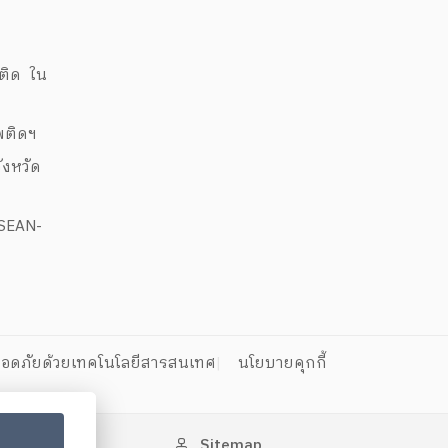
ด
พติด ใน
สพติดฯ
งหวัด
ASEAN-
อดภัยด้วยเทคโนโลยีสารสนเทศ
นโยบายคุกกี้
Sitemap