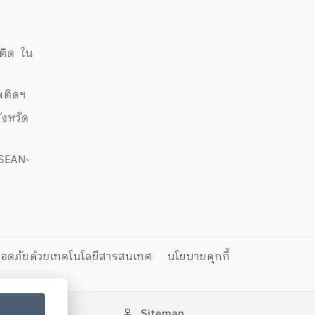
ด
พติด ใน
สพติดฯ
งหวัด
ASEAN-
อดภัยด้วยเทคโนโลยีสารสนเทศ
นโยบายคุกกี้
Sitemap