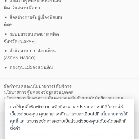
สื่อความรู้เพื่อป้องกันยาเสพ
ติด ในสถานศึกษา
สื่อสร้างการรับรู้เรื่องพืชเสพ
ติดฯ
ระบบสารสนเทศยาเสพติด
จังหวัด (NISPA+)
สำนักงาน ป.ป.ส.อาเซียน
(ASEAN-NARCO)
กองทุนแม่ของแผ่นดิน
ข้อกำหนดและนโยบายการให้บริการ
นโยบายการคุ้มครองข้อมูลส่วนบุคคล
นโยบายการรักษาความมั่นคงปลอดภัยด้วยเทคโนโลยีสารสนเทศ
ตั้งค่าคุกกี้
นโยบายคุกกี้
เราใช้คุกกี้เพื่อพัฒนาประสิทธิภาพ และประสบการณ์ที่ดีในการใช้
เว็บไซต์ของคุณ คุณสามารถศึกษารายละเอียดได้ที่
นโยบายการใช้
วิทยาลัยป้องกันและปราบปรามยาเสพติดระหว่าง
คุกกี้
และสามารถจัดการความเป็นส่วนตัวของคุณได้เองโดยคลิกที่
ประเทศ
ตั้งค่า
หมู่ 1 บ้านสบรวก ตำบลเวียง อำเภอเชียงแสน จังหวัดเชียงราย